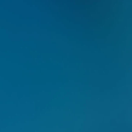
r pessoas, proporcionando a
a da auto-estima através de
ichectomia
cirúrgico intra-bucal onde
ecido gorduroso do interior
 chamadas Bolas de Bichat. É
sos em que o paciente morde as
stigar. Como resultado, a face
 harmônica.