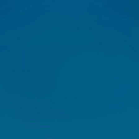
Harmonização Orofacial
blemas dentários, atualmente estamos preocupados em reabilita
corpo e a mente. Assim, geramos bem-estar, equilíbrio e melhor
B
a biofotônica
Procedimento 
o de laser e de cosméticos,
removemos um t
rmação de colágeno e o
das bochechas,
l.
indicado nos ca
bochechas ao ma
fica mais fina e
ento com ácido