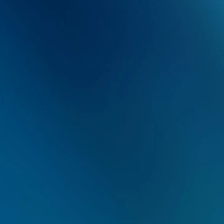
géis clareadores, pode
onsultório através da
mento a laser ou pela
nto caseiro, de acordo
de cada paciente.
 Periodontal
bjetivam corrigir
 (gengiva e mucosa)
nvolvendo cirurgias
ínica dos dentes,
so de biomateriais