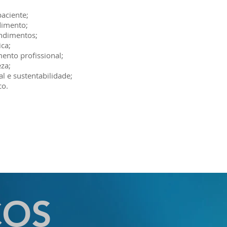
aciente;
dimento;
endimentos;
ica;
ento profissional;
za;
l e sustentabilidade;
co.
ÇOS