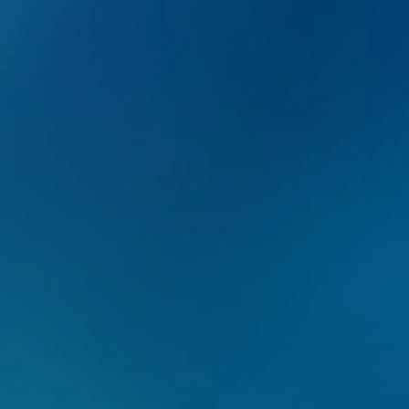
São estruturas feitas em titâ
de substituir dentes ausentes
procedimento cirúrgico, n
reabilitar áreas onde fora
mais dentes.
Saiba Mais
Check-up Prevent
É um exame onde utilizamos
oral de alta definição, ca
imagens em até 60x. Assim,
detalhada toda a superfíci
mucosas, permitindo ma
diagnóstico. Após o exame, u
qual o paciente recebe por e-m