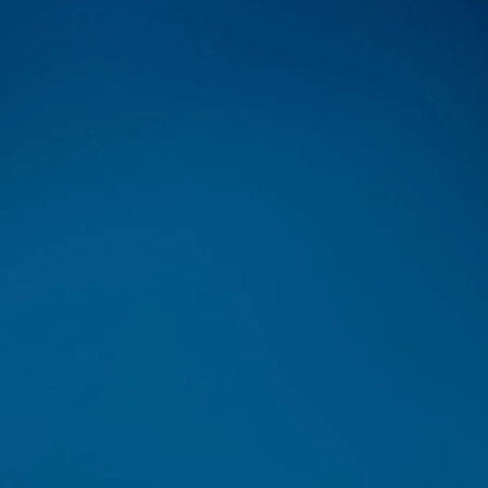
nio com o intuito
Por meio do uso de 
. Por meio de um
ser realizado em c
os possibilitam
técnica de clarea
m perdidos 1 ou
técnica do clareame
com as necessidades 
ivo Digital
Cirurgia Plástica
 uma câmera intra-
Abrange técnicas que o
paz de aumentar as
defeitos nos tecidos moles
 avaliamos de forma
e no tecido duro (osso), e
e dos dentes e das
de aumento de coroa cl
ior precisão no
enxertos gengivais e/ou u
m laudo é emitido, o
para regeneração tecidual.
ail.