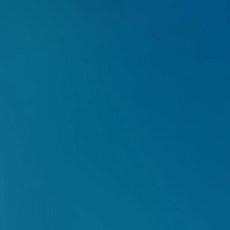
Mais do que tratar pro
harmonia da face com o 
procedimentos como:
Plástic
Através da aplicaçã
estimulamos a fo
rejuvenescimento facia
Preenchim