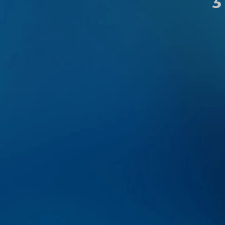
raumatologia
lofacial
Estom
trata basicamente da
Palavra derivada do gr
lusos (sisos e outros
“boca") e “logos" (e
, doenças e tumores da
especialidade da Odo
trias faciais, enxertos
prevenir, diagnostica
perdido ou atrofiado e
relacionadas com a 
lesões como aftas até 
tários
Clareame