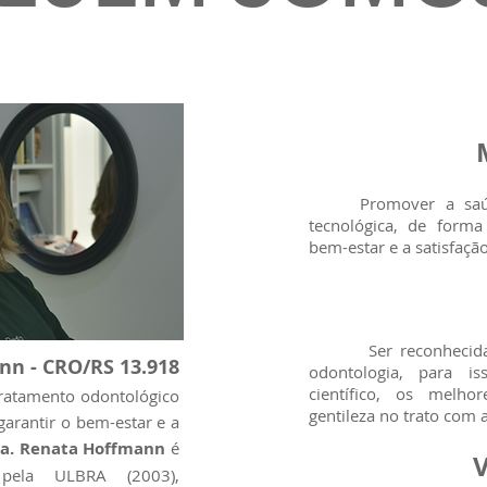
Promover a saúde c
tecnológica, de form
bem-estar e a satisfaçã
Ser reconhecida co
n - CRO/RS 13.918
odontologia, para is
científico, os melho
ratamento odontológico
gentileza no trato com 
garantir o bem-estar e a
a. Renata Hoffmann
é
V
pela ULBRA (2003),