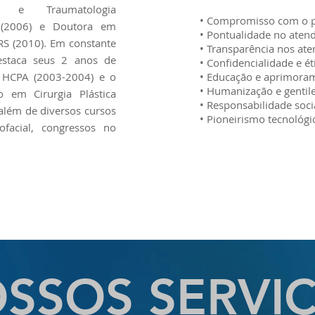
a e Traumatologia
• Compromisso com o p
 (2006) e Doutora em
• Pontualidade no aten
RS (2010). Em constante
• Transparência nos at
destaca seus 2 anos de
• Confidencialidade e ét
 HCPA (2003-2004) e o
• Educação e aprimoram
• Humanização e gentile
 em Cirurgia Plástica
• Responsabilidade socia
 além de diversos cursos
• Pioneirismo tecnológi
facial, congressos no
SSOS SERVI