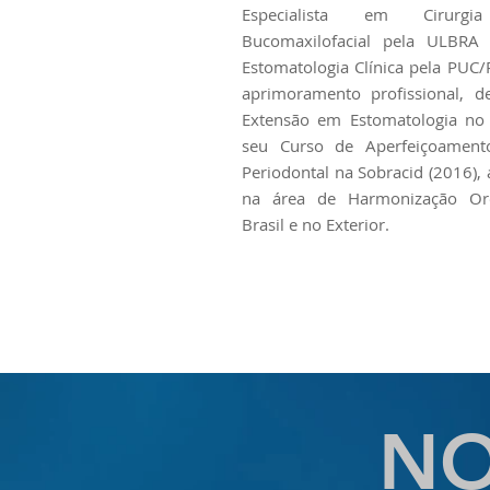
Especialista em Cirurgi
Bucomaxilofacial pela ULBRA
Estomatologia Clínica pela PUC/
aprimoramento profissional, 
Extensão em Estomatologia no
seu Curso de Aperfeiçoamento
Periodontal na Sobracid (2016),
na área de Harmonização Oro
Brasil e no Exterior.
NO