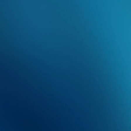
atologia
ego "stoma" (que significa
studo, conhecimento), é a
ntologia responsável por
r e tratar as enfermidades
boca. Assim, cuidamos de
câncer bucal.
nto Dental